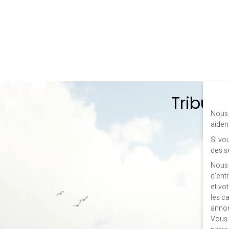
Tribune
Nous 
aiden
Si vo
des s
Nous 
d'ent
et vo
les c
annon
Vous 