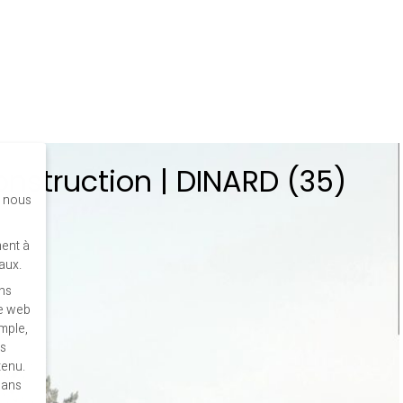
onstruction | DINARD (35)
s nous
ent à
aux.
ins
te web
mple,
es
tenu.
dans