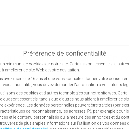
Préférence de confidentialité
 du stade Paul Audrin - En c
un minimum de cookies sur notre site. Certains sont essentiels, d'autre
t à améliorer ce site Web et votre navigation.
us avez moins de 16 ans et que vous souhaitez donner votre consentem
ervices facultatifs, vous devez demander l'autorisation à vos tuteurs lég
utilisons des cookies et d'autres technologies sur notre site web. Certa
re eux sont essentiels, tandis que d'autres nous aident à améliorer ce si
tre expérience.
Les données personnelles peuvent être traitées (par exe
aractéristiques de reconnaissance, les adresses IP), par exemple pour l
ces et le contenu personnalisés ou la mesure des annonces et du con
trouverez de plus amples informations sur l'utilisation de vos données 