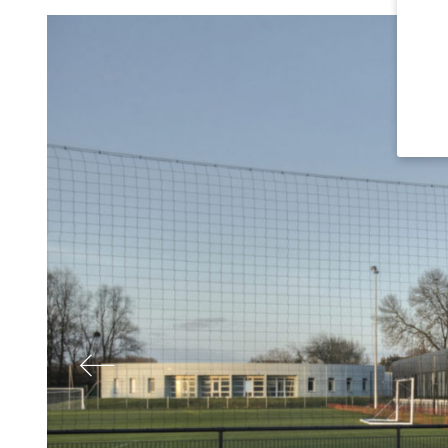
Si vo
des s
Nous 
d'ent
et vo
les c
annon
Vous 
notr
Vous 
toute
certa