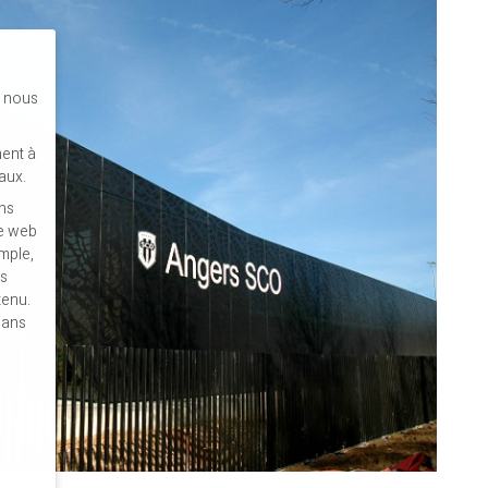
s nous
ent à
aux.
ins
te web
mple,
es
tenu.
dans