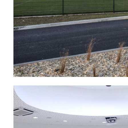
Ac
Ac
Préfé
Ess
Les c
fonct
Méd
Le co
de mé
cons
four