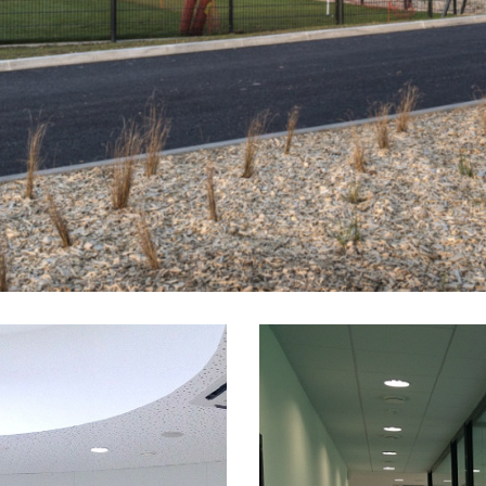
cepter tout
Enregistrer
cepter uniquement les cookies essentiels
rence de confidentialité
entiels (1)
ookies essentiels permettent des fonctions de base et sont nécessaires au bon
ionnement du site Web.
Afficher les informations du cookie
ias externes (1)
ntenu des plateformes vidéo et des réseaux sociaux est bloqué par défaut. Si les co
dias externes sont acceptés, l'accès à ces contenus ne nécessite plus un
entement manuel.
Afficher les informations du cookie
Politique de confid
ni par le Borlabs Cookie