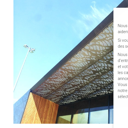
Nous 
aiden
Si vo
des s
Nous 
d'ent
et vo
les c
annon
Vous 
notr
sélec