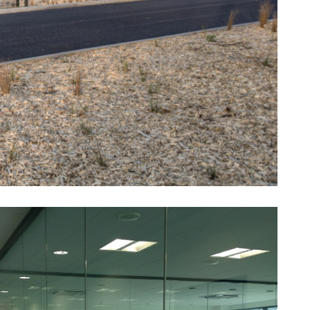
Retour
Médias externes
okies
entialité