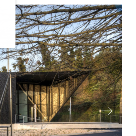
ent à
aux.
ins
te web
mple,
es
tenu.
dans
ser