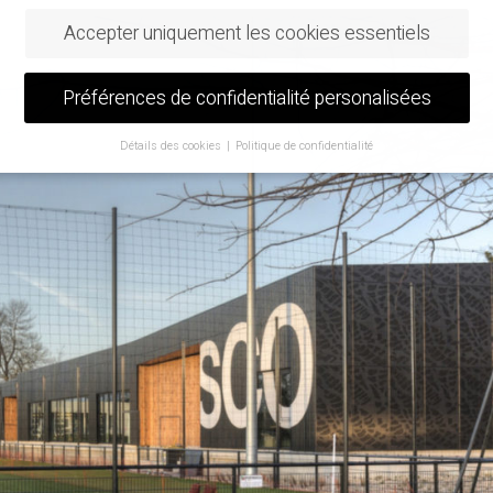
Accepter uniquement les cookies essentiels
Préférences de confidentialité personalisées
Détails des cookies
Politique de confidentialité
Préférence de confidentialité
us avez moins de 16 ans et que vous souhaitez donner votre consentem
ervices facultatifs, vous devez demander l'autorisation à vos tuteurs lég
utilisons des cookies et d'autres technologies sur notre site web. Certa
re eux sont essentiels, tandis que d'autres nous aident à améliorer ce si
tre expérience.
Les données personnelles peuvent être traitées (par exe
aractéristiques de reconnaissance, les adresses IP), par exemple pour l
ces et le contenu personnalisés ou la mesure des annonces et du con
trouverez de plus amples informations sur l'utilisation de vos données 
e
politique de confidentialité
.
trouverez ici un aperçu de tous les cookies utilisés. Vous pouvez autori
s les catégories ou afficher les informations détaillées et sélectionner
ins cookies seulement.