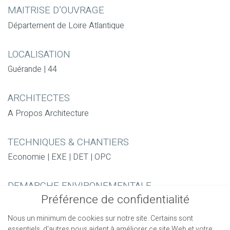
MAITRISE D’OUVRAGE
Département de Loire Atlantique
LOCALISATION
Guérande | 44
ARCHITECTES
A Propos Architecture
TECHNIQUES & CHANTIERS
Economie | EXE | DET | OPC
DEMARCHE ENVIRONEMENTALE
Préférence de confidentialité
RT 2012 – Photovoltaïque
Nous un minimum de cookies sur notre site. Certains sont
PERIODE
essentiels, d'autres nous aident à améliorer ce site Web et votre