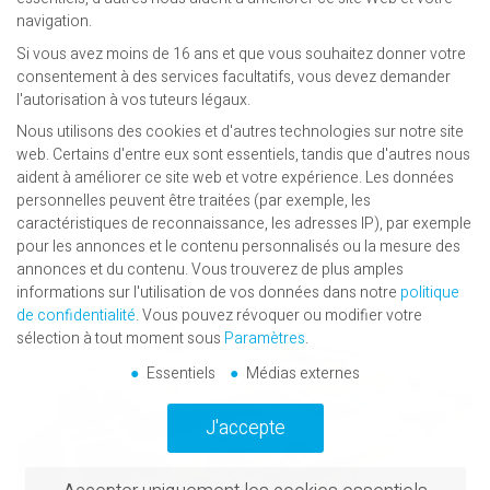
navigation.
2024-2028 | 26 mois travaux
Si vous avez moins de 16 ans et que vous souhaitez donner votre
consentement à des services facultatifs, vous devez demander
MONTANT TRAVAUX
l'autorisation à vos tuteurs légaux.
1 900 00 € HT
Nous utilisons des cookies et d'autres technologies sur notre site
web. Certains d'entre eux sont essentiels, tandis que d'autres nous
aident à améliorer ce site web et votre expérience.
Les données
SURFACE
personnelles peuvent être traitées (par exemple, les
984 m² intérieur et 5158m² extérieur
caractéristiques de reconnaissance, les adresses IP), par exemple
pour les annonces et le contenu personnalisés ou la mesure des
annonces et du contenu.
Vous trouverez de plus amples
informations sur l'utilisation de vos données dans notre
politique
de confidentialité
.
Vous pouvez révoquer ou modifier votre
sélection à tout moment sous
Paramètres
.
Essentiels
Médias externes
J'accepte