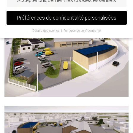
Accepter uniquement les cookies essentiels
Préférences de confidentialité personalisées
Détails des cookies
Politique de confidentialité
Préférence de confidentialité
Si vous avez moins de 16 ans et que vous souhaitez donner votre
consentement à des services facultatifs, vous devez demander
l'autorisation à vos tuteurs légaux.
Nous utilisons des cookies et d'autres technologies sur notre site
web. Certains d'entre eux sont essentiels, tandis que d'autres nous
aident à améliorer ce site web et votre expérience.
Les données
personnelles peuvent être traitées (par exemple, les
caractéristiques de reconnaissance, les adresses IP), par exemple
pour les annonces et le contenu personnalisés ou la mesure des
annonces et du contenu.
Vous trouverez de plus amples
informations sur l'utilisation de vos données dans notre
politique
de confidentialité
.
Vous trouverez ici un aperçu de tous les cookies utilisés. Vous
pouvez autoriser toutes les catégories ou afficher les