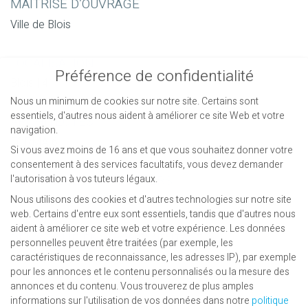
MAITRISE D’OUVRAGE
Ville de Blois
LOCALISATION
Préférence de confidentialité
Blois | 41
Nous un minimum de cookies sur notre site. Certains sont
essentiels, d'autres nous aident à améliorer ce site Web et votre
ARCHITECTES
navigation.
FORMA 6
Si vous avez moins de 16 ans et que vous souhaitez donner votre
consentement à des services facultatifs, vous devez demander
TECHNIQUES & CHANTIERS
l'autorisation à vos tuteurs légaux.
Nous utilisons des cookies et d'autres technologies sur notre site
Économie de la construction | OPC
web. Certains d'entre eux sont essentiels, tandis que d'autres nous
aident à améliorer ce site web et votre expérience.
Les données
DEMARCHE ENVIRONEMENTALE
personnelles peuvent être traitées (par exemple, les
caractéristiques de reconnaissance, les adresses IP), par exemple
BEPOS E4C2
pour les annonces et le contenu personnalisés ou la mesure des
annonces et du contenu.
Vous trouverez de plus amples
PERIODE
informations sur l'utilisation de vos données dans notre
politique