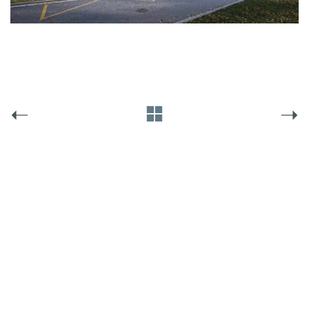
personnelles peuvent être traitées (par exemple, les
caractéristiques de reconnaissance, les adresses IP), par exemple
pour les annonces et le contenu personnalisés ou la mesure des
annonces et du contenu.
Vous trouverez de plus amples
informations sur l'utilisation de vos données dans notre
politique
de confidentialité
.
Vous trouverez ici un aperçu de tous les cookies utilisés. Vous
pouvez autoriser toutes les catégories ou afficher les
informations détaillées et sélectionner certains cookies
seulement.
Accepter tout
Enregistrer
Accepter uniquement les cookies essentiels
© Techniques et Chantiers 2021-
Mentions
2026
Légales
Retour
Préférence de confidentialité
Essentiels (1)
Les cookies essentiels permettent des fonctions de base et sont
nécessaires au bon fonctionnement du site Web.