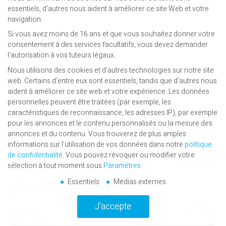
Chantier Propre
essentiels, d'autres nous aident à améliorer ce site Web et votre
navigation.
PERIODE
Si vous avez moins de 16 ans et que vous souhaitez donner votre
consentement à des services facultatifs, vous devez demander
2022 | Travaux 6 ans
l'autorisation à vos tuteurs légaux.
Nous utilisons des cookies et d'autres technologies sur notre site
MONTANT TRAVAUX
web. Certains d'entre eux sont essentiels, tandis que d'autres nous
16 200 000€ HT
aident à améliorer ce site web et votre expérience.
Les données
personnelles peuvent être traitées (par exemple, les
caractéristiques de reconnaissance, les adresses IP), par exemple
SURFACE
pour les annonces et le contenu personnalisés ou la mesure des
8 750m² (SU)
annonces et du contenu.
Vous trouverez de plus amples
informations sur l'utilisation de vos données dans notre
politique
de confidentialité
.
Vous pouvez révoquer ou modifier votre
sélection à tout moment sous
Paramètres
.
Essentiels
Médias externes
J'accepte