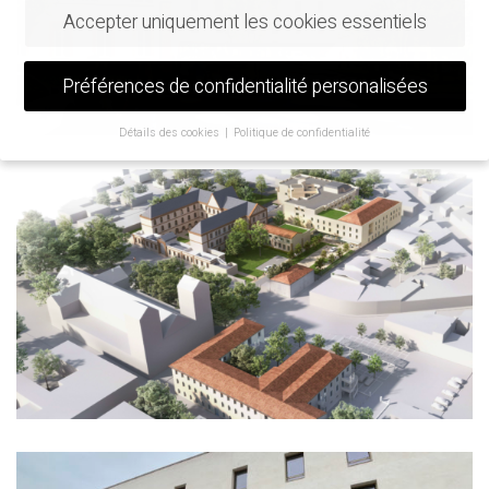
Accepter uniquement les cookies essentiels
Préférences de confidentialité personalisées
Détails des cookies
Politique de confidentialité
Préférence de confidentialité
Si vous avez moins de 16 ans et que vous souhaitez donner votre
consentement à des services facultatifs, vous devez demander
l'autorisation à vos tuteurs légaux.
Nous utilisons des cookies et d'autres technologies sur notre site
web. Certains d'entre eux sont essentiels, tandis que d'autres nous
aident à améliorer ce site web et votre expérience.
Les données
personnelles peuvent être traitées (par exemple, les
caractéristiques de reconnaissance, les adresses IP), par exemple
pour les annonces et le contenu personnalisés ou la mesure des
annonces et du contenu.
Vous trouverez de plus amples
informations sur l'utilisation de vos données dans notre
politique
de confidentialité
.
Vous trouverez ici un aperçu de tous les cookies utilisés. Vous