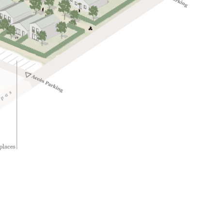
Retour
Médias externes
okies
entialité