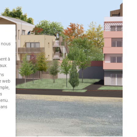
s nous
ent à
aux.
ins
te web
mple,
es
tenu.
dans