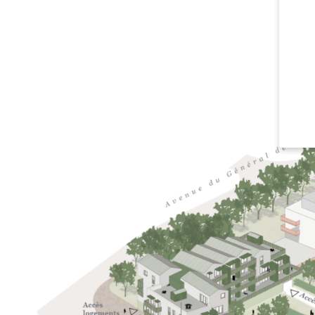
Si vo
des s
Nous 
d'ent
et vo
les c
annon
Vous 
notr
Vous 