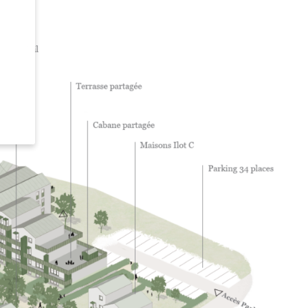
ent à
aux.
ins
te web
mple,
es
tenu.
dans
ser