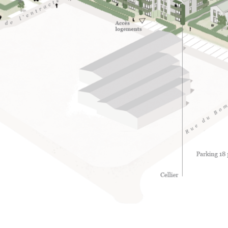
s les catégories ou afficher les informations détaillées et sélectionner
ins cookies seulement.
cepter tout
Enregistrer
cepter uniquement les cookies essentiels
rence de confidentialité
entiels (1)
ookies essentiels permettent des fonctions de base et sont nécessaires au bon
ionnement du site Web.
Afficher les informations du cookie
ias externes (1)
ntenu des plateformes vidéo et des réseaux sociaux est bloqué par défaut. Si les co
dias externes sont acceptés, l'accès à ces contenus ne nécessite plus un
entement manuel.
Afficher les informations du cookie
Politique de confid
ni par le Borlabs Cookie