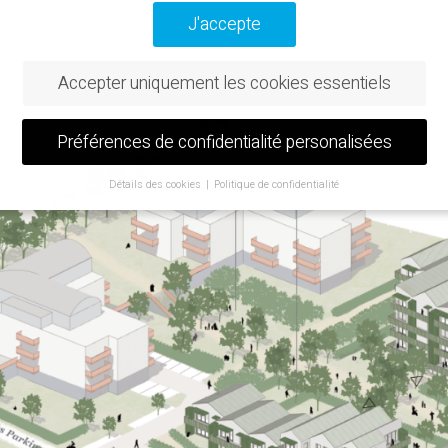
J'accepte
Accepter uniquement les cookies essentiels
Préférences de confidentialité personalisées
Détails des cookies
Politique de confidentialité
Préférence de confidentialité
us avez moins de 16 ans et que vous souhaitez donner votre consentem
ervices facultatifs, vous devez demander l'autorisation à vos tuteurs lég
utilisons des cookies et d'autres technologies sur notre site web. Certa
re eux sont essentiels, tandis que d'autres nous aident à améliorer ce si
tre expérience.
Les données personnelles peuvent être traitées (par exe
aractéristiques de reconnaissance, les adresses IP), par exemple pour l
ces et le contenu personnalisés ou la mesure des annonces et du con
trouverez de plus amples informations sur l'utilisation de vos données 
e
politique de confidentialité
.
trouverez ici un aperçu de tous les cookies utilisés. Vous pouvez autori