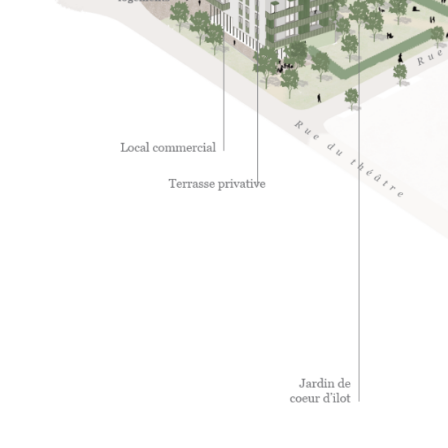
toute
certa
Ac
Ac
Préfé
Ess
Les c
fonct
Méd
Le co
de mé
cons
four