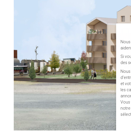
Nous 
aiden
Si vo
des s
Nous 
d'ent
et vo
les c
annon
Vous 
notr
sélec