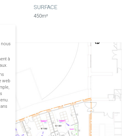
SURFACE
450m²
s nous
ent à
aux.
ins
te web
mple,
es
tenu.
dans