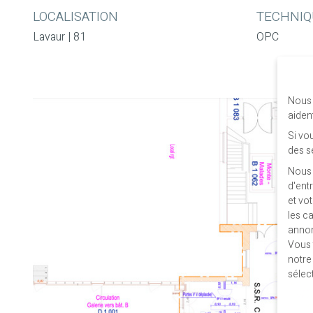
LOCALISATION
TECHNIQ
Lavaur | 81
OPC
Nous 
aiden
Si vo
des s
Nous 
d'ent
et vo
les c
annon
Vous 
notr
sélec