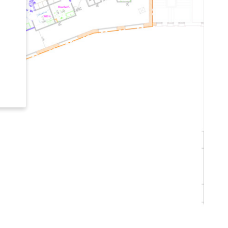
ent à
aux.
ins
te web
mple,
es
tenu.
dans
ser