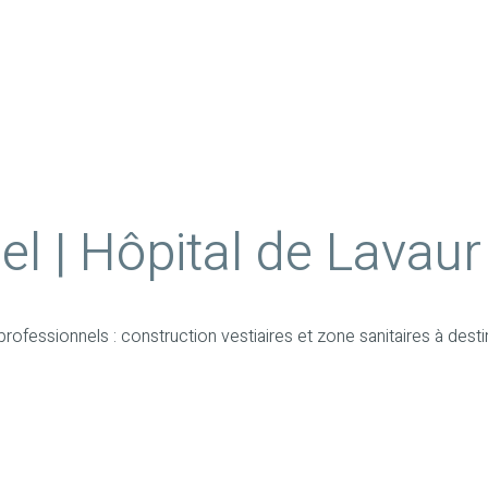
l | Hôpital de Lavaur
rofessionnels : construction vestiaires et zone sanitaires à dest
UES & CHANTIERS
PERIODE
2017 | Travaux 5 mois