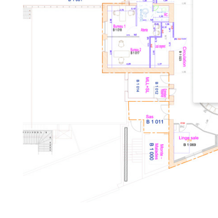
Si vo
des s
Nous 
d'ent
et vo
les c
annon
Vous 
notr
Vous 