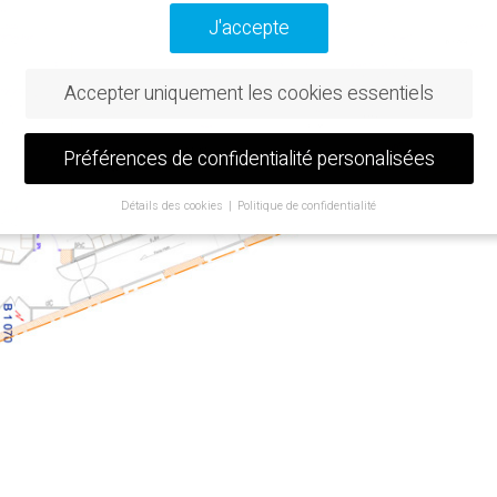
J'accepte
Accepter uniquement les cookies essentiels
Préférences de confidentialité personalisées
Détails des cookies
Politique de confidentialité
Préférence de confidentialité
us avez moins de 16 ans et que vous souhaitez donner votre consentem
ervices facultatifs, vous devez demander l'autorisation à vos tuteurs lég
utilisons des cookies et d'autres technologies sur notre site web. Certa
re eux sont essentiels, tandis que d'autres nous aident à améliorer ce si
tre expérience.
Les données personnelles peuvent être traitées (par exe
aractéristiques de reconnaissance, les adresses IP), par exemple pour l
ces et le contenu personnalisés ou la mesure des annonces et du con
trouverez de plus amples informations sur l'utilisation de vos données 
e
politique de confidentialité
.
trouverez ici un aperçu de tous les cookies utilisés. Vous pouvez autori