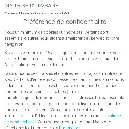
MAITRISE D’OUVRAGE
Centre Hospitalier de Lavaur | 81
Préférence de confidentialité
LOCALISATION
Nous un minimum de cookies sur notre site. Certains sont
essentiels, d'autres nous aident à améliorer ce site Web et votre
Lavaur | 81
navigation.
Si vous avez moins de 16 ans et que vous souhaitez donner votre
TECHNIQUES & CHANTIERS
consentement à des services facultatifs, vous devez demander
OPC
l'autorisation à vos tuteurs légaux.
Nous utilisons des cookies et d'autres technologies sur notre site
PERIODE
web. Certains d'entre eux sont essentiels, tandis que d'autres nous
aident à améliorer ce site web et votre expérience.
Les données
2018 | Travaux 8 mois
personnelles peuvent être traitées (par exemple, les
caractéristiques de reconnaissance, les adresses IP), par exemple
MONTANT TRAVAUX
pour les annonces et le contenu personnalisés ou la mesure des
annonces et du contenu.
Vous trouverez de plus amples
900 000€ HT
informations sur l'utilisation de vos données dans notre
politique
de confidentialité
.
Vous pouvez révoquer ou modifier votre
LINÉAIRE DE TRANCHÉES
sélection à tout moment sous
Paramètres
.