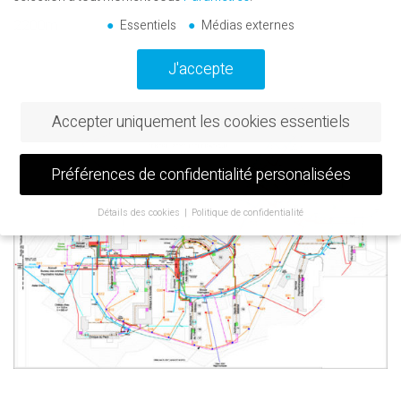
2200m
Essentiels
Médias externes
J'accepte
Accepter uniquement les cookies essentiels
Préférences de confidentialité personalisées
Détails des cookies
Politique de confidentialité
Préférence de confidentialité
Si vous avez moins de 16 ans et que vous souhaitez donner votre
consentement à des services facultatifs, vous devez demander
l'autorisation à vos tuteurs légaux.
Nous utilisons des cookies et d'autres technologies sur notre site
web. Certains d'entre eux sont essentiels, tandis que d'autres nous
aident à améliorer ce site web et votre expérience.
Les données
personnelles peuvent être traitées (par exemple, les