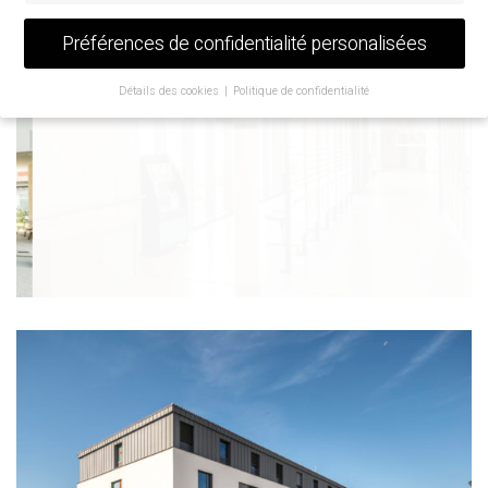
Préférences de confidentialité personalisées
Détails des cookies
Politique de confidentialité
Préférence de confidentialité
Si vous avez moins de 16 ans et que vous souhaitez donner votre
consentement à des services facultatifs, vous devez demander
l'autorisation à vos tuteurs légaux.
Nous utilisons des cookies et d'autres technologies sur notre site
web. Certains d'entre eux sont essentiels, tandis que d'autres nous
aident à améliorer ce site web et votre expérience.
Les données
personnelles peuvent être traitées (par exemple, les
caractéristiques de reconnaissance, les adresses IP), par exemple
pour les annonces et le contenu personnalisés ou la mesure des
annonces et du contenu.
Vous trouverez de plus amples
informations sur l'utilisation de vos données dans notre
politique
de confidentialité
.
Vous trouverez ici un aperçu de tous les cookies utilisés. Vous
pouvez autoriser toutes les catégories ou afficher les
informations détaillées et sélectionner certains cookies