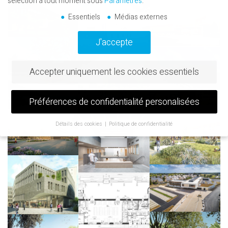
sélection à tout moment sous
Paramètres
.
Essentiels
Médias externes
J'accepte
Accepter uniquement les cookies essentiels
Préférences de confidentialité personalisées
Détails des cookies
Politique de confidentialité
Préférence de confidentialité
Si vous avez moins de 16 ans et que vous souhaitez donner votre
consentement à des services facultatifs, vous devez demander
l'autorisation à vos tuteurs légaux.
Nous utilisons des cookies et d'autres technologies sur notre site
web. Certains d'entre eux sont essentiels, tandis que d'autres nous
aident à améliorer ce site web et votre expérience.
Les données
personnelles peuvent être traitées (par exemple, les