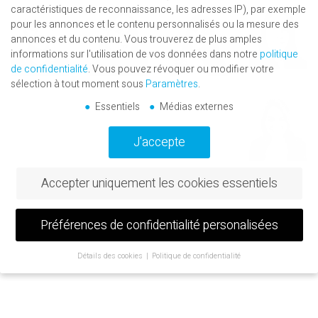
caractéristiques de reconnaissance, les adresses IP), par exemple
pour les annonces et le contenu personnalisés ou la mesure des
annonces et du contenu.
Vous trouverez de plus amples
informations sur l'utilisation de vos données dans notre
politique
de confidentialité
.
Vous pouvez révoquer ou modifier votre
sélection à tout moment sous
Paramètres
.
Essentiels
Médias externes
J'accepte
Accepter uniquement les cookies essentiels
Préférences de confidentialité personalisées
Détails des cookies
Politique de confidentialité
Préférence de confidentialité
Si vous avez moins de 16 ans et que vous souhaitez donner votre
consentement à des services facultatifs, vous devez demander