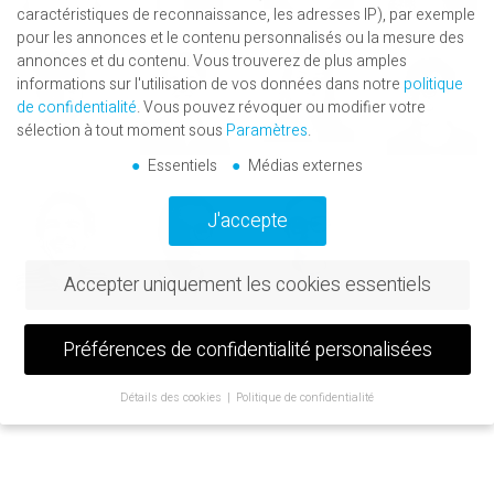
caractéristiques de reconnaissance, les adresses IP), par exemple
pour les annonces et le contenu personnalisés ou la mesure des
annonces et du contenu.
Vous trouverez de plus amples
informations sur l'utilisation de vos données dans notre
politique
de confidentialité
.
Vous pouvez révoquer ou modifier votre
sélection à tout moment sous
Paramètres
.
Essentiels
Médias externes
J'accepte
Accepter uniquement les cookies essentiels
Préférences de confidentialité personalisées
Détails des cookies
Politique de confidentialité
Préférence de confidentialité
Si vous avez moins de 16 ans et que vous souhaitez donner votre
consentement à des services facultatifs, vous devez demander